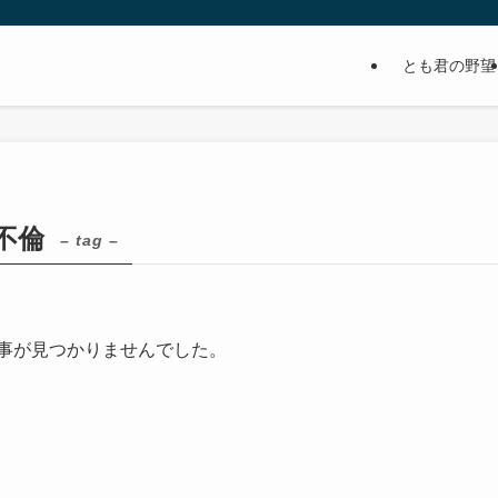
とも君の野望
不倫
– tag –
事が見つかりませんでした。