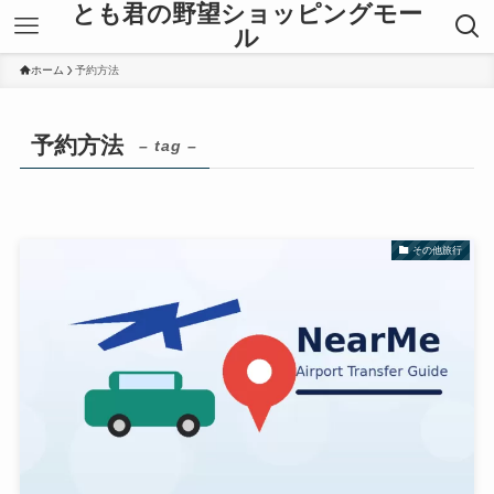
とも君の野望ショッピングモー
ル
ホーム
予約方法
予約方法
– tag –
その他旅行