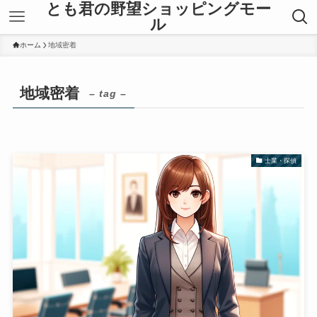
とも君の野望ショッピングモー
ル
ホーム
地域密着
地域密着
– tag –
士業・探偵