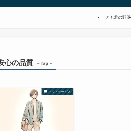
とも君の野望
安心の品質
– tag –
ネットサービス