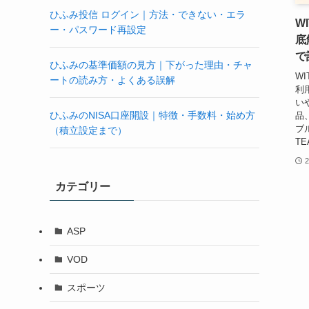
ひふみ投信 ログイン｜方法・できない・エラ
W
ー・パスワード再設定
底
で
ひふみの基準価額の見方｜下がった理由・チャ
W
ートの読み方・よくある誤解
利
い
ひふみのNISA口座開設｜特徴・手数料・始め方
品
ブ
（積立設定まで）
T
カテゴリー
ASP
VOD
スポーツ