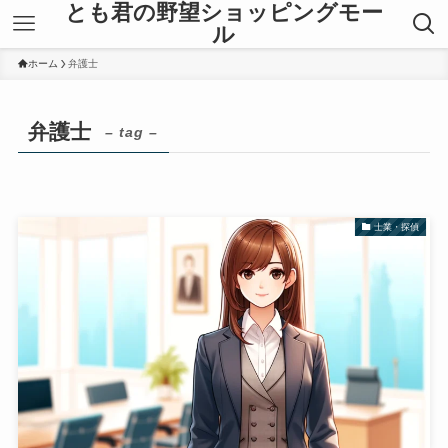
とも君の野望ショッピングモー
ル
ホーム
弁護士
弁護士
– tag –
士業・探偵