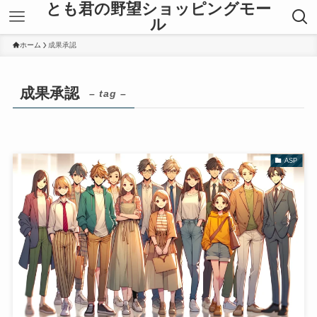
とも君の野望ショッピングモー
ル
ホーム
成果承認
成果承認
– tag –
ASP