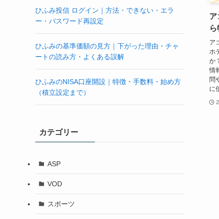
ひふみ投信 ログイン｜方法・できない・エラ
ア
ー・パスワード再設定
ら
ア
ひふみの基準価額の見方｜下がった理由・チャ
ホ
ートの読み方・よくある誤解
か
情
問
ひふみのNISA口座開設｜特徴・手数料・始め方
に
（積立設定まで）
カテゴリー
ASP
VOD
スポーツ