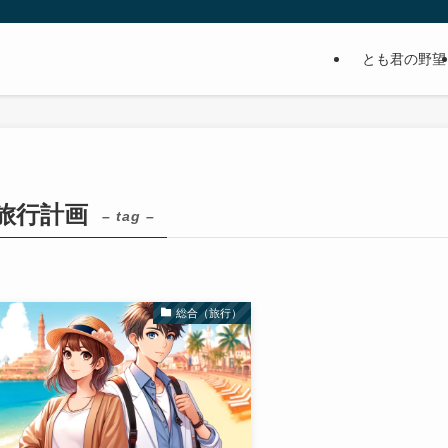
とも君の野望
旅行計画
– tag –
総合（旅行）