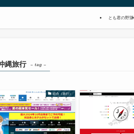
とも君の野望
沖縄旅行
– tag –
総合（旅行）