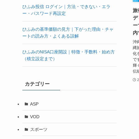
ひふみ投信 ログイン｜方法・できない・エラ
旅
ー・パスワード再設定
デ
ー
ひふみの基準価額の見方｜下がった理由・チャ
内
ートの読み方・よくある誤解
沖
縄
ひふみのNISA口座開設｜特徴・手数料・始め方
化
（積立設定まで）
で
輝
伝
カテゴリー
ASP
VOD
スポーツ