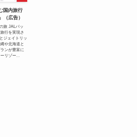
む国内旅行
」（広告）
旅 JALパッ
内旅行を実現さ
）とジェイトリッ
沖縄や北海道と
プランが豊富に
リゾー...