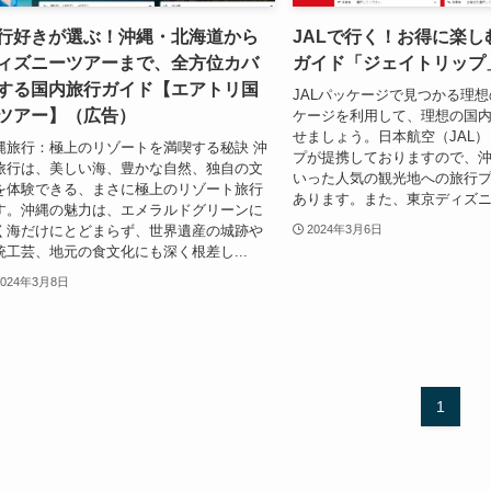
行好きが選ぶ！沖縄・北海道から
JALで行く！お得に楽し
ィズニーツアーまで、全方位カバ
ガイド「ジェイトリップ
する国内旅行ガイド【エアトリ国
JALパッケージで見つかる理想の
ツアー】（広告）
ケージを利用して、理想の国
せましょう。日本航空（JAL
縄旅行：極上のリゾートを満喫する秘訣 沖
プが提携しておりますので、
旅行は、美しい海、豊かな自然、独自の文
いった人気の観光地への旅行
を体験できる、まさに極上のリゾート旅行
あります。また、東京ディズニー
す。沖縄の魅力は、エメラルドグリーンに
く海だけにとどまらず、世界遺産の城跡や
2024年3月6日
統工芸、地元の食文化にも深く根差し...
2024年3月8日
1