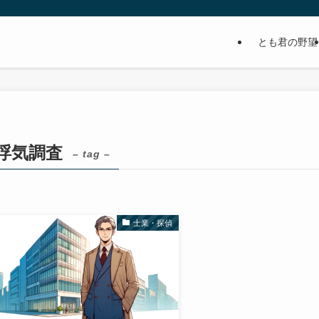
とも君の野望
浮気調査
– tag –
士業・探偵