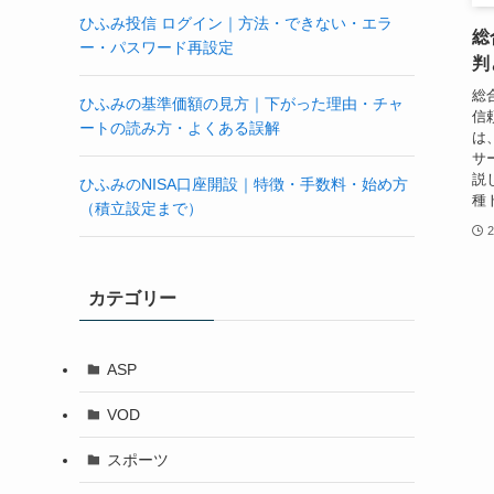
ひふみ投信 ログイン｜方法・できない・エラ
総
ー・パスワード再設定
判
総
ひふみの基準価額の見方｜下がった理由・チャ
信
ートの読み方・よくある誤解
は
サ
説
ひふみのNISA口座開設｜特徴・手数料・始め方
種
（積立設定まで）
カテゴリー
ASP
VOD
スポーツ