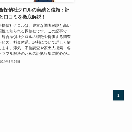
合探偵社クロルの実績と信頼：評
と口コミを徹底解説！
合探偵社クロルは、豊富な調査経験と高い
頼性で知られる探偵社です。この記事で
、総合探偵社クロルの特徴や提供する調査
ービス、料金体系、評判について詳しく解
します。浮気・不倫調査や家出人捜索、各
トラブル解決のための証拠収集に関心が...
2024年5月24日
1