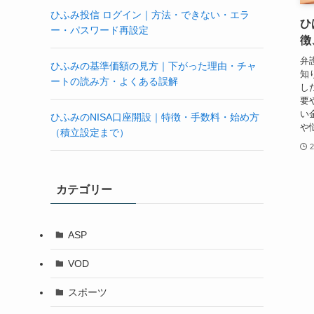
ひふみ投信 ログイン｜方法・できない・エラ
ひ
ー・パスワード再設定
徴
弁
ひふみの基準価額の見方｜下がった理由・チャ
知
ートの読み方・よくある誤解
し
要
い
ひふみのNISA口座開設｜特徴・手数料・始め方
や
（積立設定まで）
カテゴリー
ASP
VOD
スポーツ