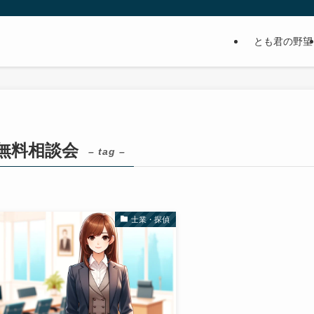
とも君の野望
無料相談会
– tag –
士業・探偵