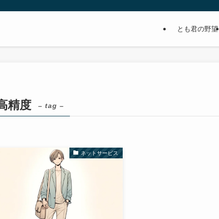
とも君の野望
高精度
– tag –
ネットサービス