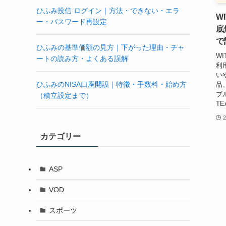
ひふみ投信 ログイン｜方法・できない・エラ
W
ー・パスワード再設定
底
で
ひふみの基準価額の見方｜下がった理由・チャ
W
ートの読み方・よくある誤解
利
い
ひふみのNISA口座開設｜特徴・手数料・始め方
品
ブ
（積立設定まで）
T
カテゴリー
ASP
VOD
スポーツ