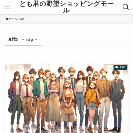
とも君の野望ショッピングモー
ル
ホーム
afb
afb
– tag –
ASP