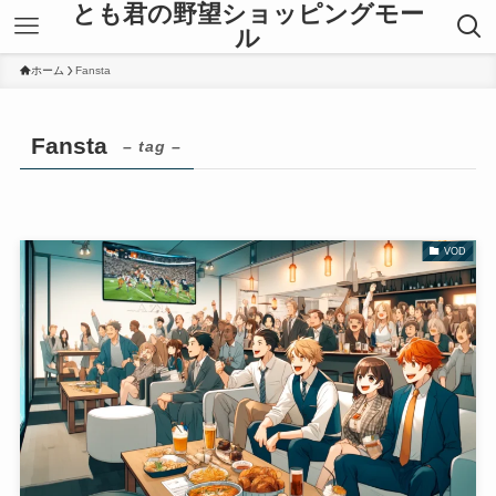
とも君の野望ショッピングモー
ル
ホーム
Fansta
Fansta
– tag –
VOD